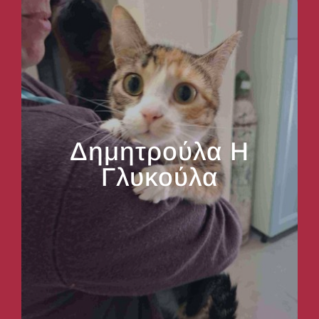
Δημητρούλα Η
Γλυκούλα